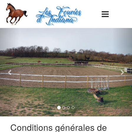
Les Écuries
d'Indiana>
Previous
Nex
Conditions générales de