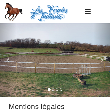
Les Écuries
d'Indiana>
Previous
Nex
Mentions légales